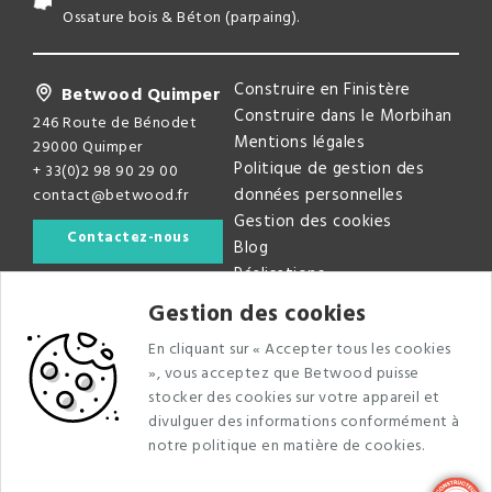
Ossature bois & Béton (parpaing).
Construire en Finistère
Betwood Quimper
Construire dans le Morbihan
246 Route de Bénodet
Mentions légales
29000 Quimper
Politique de gestion des
+ 33(0)2 98 90 29 00
données personnelles
contact@betwood.fr
Gestion des cookies
Contactez-nous
Blog
Réalisations
Gestion des cookies
Newsletter
En cliquant sur « Accepter tous les cookies
Recevez nos dernières infos faites maisons
», vous acceptez que Betwood puisse
stocker des cookies sur votre appareil et
divulguer des informations conformément à
notre politique en matière de cookies.
J'ai lu et j'accepte la politique de confidentialité