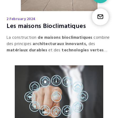
Etr
2 February 2024
Les maisons Bioclimatiques
La construction
de maisons bioclimatiques
combine
des principes
architecturaux innovants,
des
matériaux durables
et des
technologies vertes
pour créer des habitations
confortables
,
économes
en énergie et
respectueuses de l'environnement
.