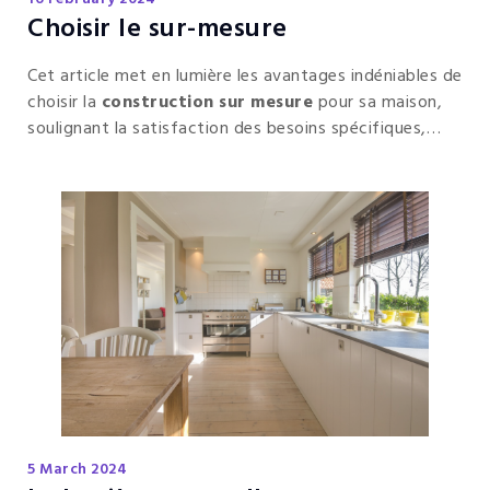
Choisir le sur-mesure
Cet article met en lumière les avantages indéniables de
choisir la
construction sur mesure
pour sa maison,
soulignant la satisfaction des besoins spécifiques,
l'optimisation de l'espace, la personnalisation
esthétique, les économies à long terme et l'intégration
de technologies modernes pour une
expérience de
vie
unique et durable.
5 March 2024