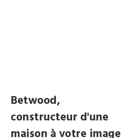
Bienvenue chez Betwood,
votre constructeur de
maisons
individuelles
à
Quimper
,
couvrant tout le
Finistère
ainsi qu'une partie du
Morbihan
jusqu'à
Lorient
.
Betwood,
constructeur d'une
maison à votre image