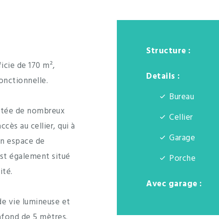
Structure :
icie de 170 m²,
Details :
nctionnelle.
Bureau
dotée de nombreux
Cellier
ès au cellier, qui à
Garage
un espace de
st également situé
Porche
ité.
Avec garage :
 de vie lumineuse et
afond de 5 mètres.