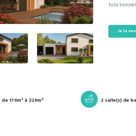
fonctionnel
Je la veu
de 170m² à 220m²
2 salle(s) de b