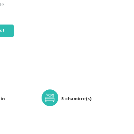
le.
x !
ain
5 chambre(s)