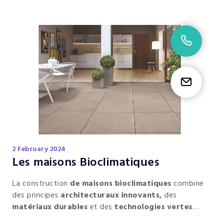
02 9
Etr
2 February 2024
Les maisons Bioclimatiques
La construction
de maisons bioclimatiques
combine
des principes
architecturaux innovants,
des
matériaux durables
et des
technologies vertes
pour créer des habitations
confortables
,
économes