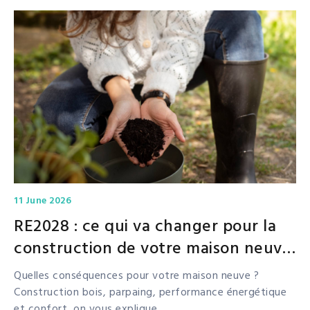
11 June 2026
RE2028 : ce qui va changer pour la
construction de votre maison neuve
dès 2028
Quelles conséquences pour votre maison neuve ?
Construction bois, parpaing, performance énergétique
et confort, on vous explique.