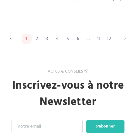
à la réussite de nos projets de construction.
‹
›
1
2
3
4
5
6
...
11
12
ACTUS & CONSEILS 💡
Inscrivez-vous à notre
Newsletter
S'abonner