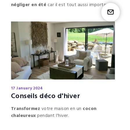
négliger en été
car il est tout aussi important.
Selon les saisons et l’exposition d’une
Etr
maison, votre confort peut devenir très
variable.
17 January 2024
Conseils déco d'hiver
Transformez
votre maison en un
cocon
chaleureux
pendant l'hiver.