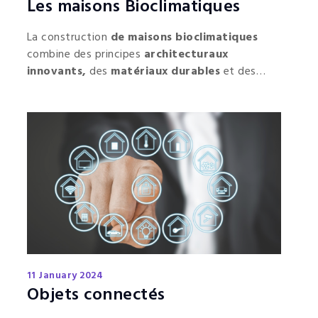
Les maisons Bioclimatiques
La construction
de maisons bioclimatiques
combine des principes
architecturaux
innovants,
des
matériaux durables
et des
technologies vertes
pour créer des habitations
confortables
,
économes
en énergie et
respectueuses de l'environnement
.
11 January 2024
Objets connectés