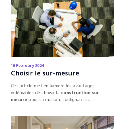
16 February 2024
Choisir le sur-mesure
Cet article met en lumière les avantages
indéniables de choisir la
construction sur
mesure
pour sa maison, soulignant la
satisfaction des besoins spécifiques,
l'optimisation de l'espace, la personnalisation
esthétique, les économies à long terme et
l'intégration de technologies modernes pour une