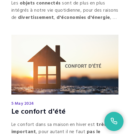
Les
objets connectés
sont de plus en plus
intégrés à notre vie quotidienne, pour des raisons
de
divertissement
,
d'économies d'énergie
, de
sécurité
et de
confort
.
5 May 2024
Le confort d'été
02 9
Le confort dans sa maison en hiver est
très
important
, pour autant il ne faut
pas le