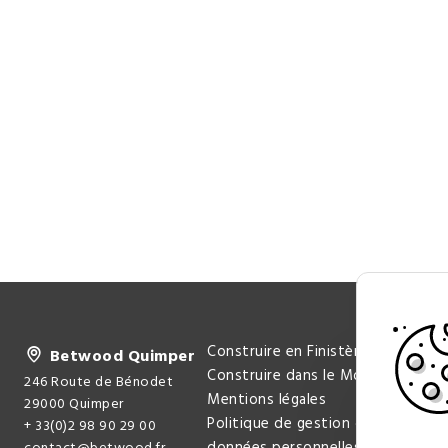
Construire en Finistère
Betwood Quimper
Construire dans le Morbihan
246 Route de Bénodet
Mentions légales
29000 Quimper
Politique de gestion des
+ 33(0)2 98 90 29 00