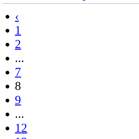
‹
1
2
...
7
8
9
...
12